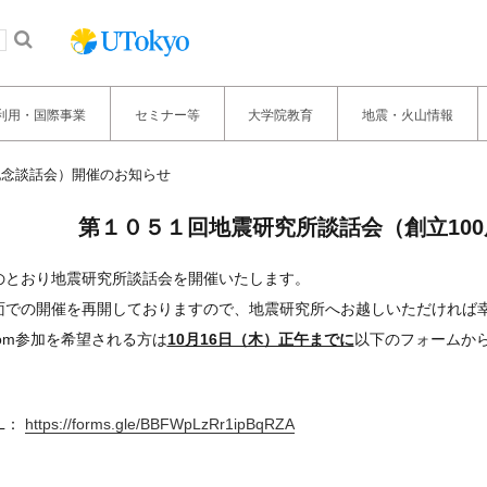
利用・国際事業
セミナー等
大学院教育
地震・火山情報
記念談話会）開催のお知らせ
第１０５１回地震研究所談話会（創立10
のとおり地震研究所談話会を開催いたします。
面での開催を再開しておりますので、地震研究所へお越しいただければ幸
oom参加を希望される方は
10月16日（木）正午までに
以下のフォームか
L：
https://forms.gle/BBFWpLzRr1ipBqRZA