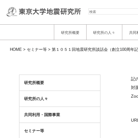
検
索
研究所概要
研究所の人々
共同
HOME
セミナー等
第１０５１回地震研究所談話会（創立100周年
記
研究所概要
対
Z
研究所の人々
共同利用・国際事業
UR
セミナー等