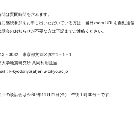
時間は質問時間を含みます。
既に継続参加をお申し出いただいている方は、当日zoom URLを自動送
談話会のお知らせが不要な方は下記までご連絡ください。
113－0032 東京都文京区弥生1－1－1
京大学地震研究所 共同利用担当
ail：k-kyodoriyo(at)eri.u-tokyo.ac.jp
次回の談話会は令和7年11月21日(金) 午後１時30分～です。