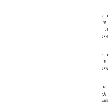
8. 
演
– 
講
9. 
演
講
10.
演
講