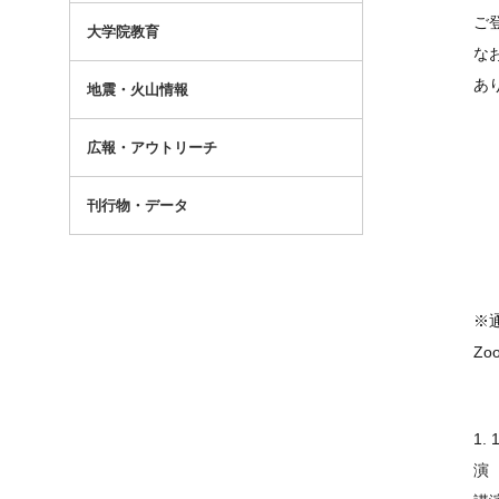
ご
大学院教育
な
あ
地震・火山情報
広報・アウトリーチ
刊行物・データ
日
場
※
Zo
1. 
演