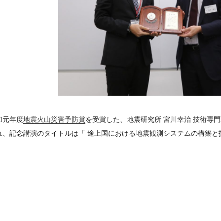
和元年度
地震火山災害予防賞
を受賞した、地震研究所 宮川幸治 技術専
れ、記念講演のタイトルは「 途上国における地震観測システムの構築と