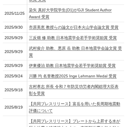
染矢 真好大学院学生(D1)がGJI Student Author
2025/11/25
Award 受賞
2025/9/30
市原美恵 教授らの論文が日本火山学会論文賞 受賞
2025/9/29
三反畑 修 助教 日本地震学会若手学術奨励賞 受賞
武村俊介 助教、悪原 岳 助教 日本地震学会論文賞 受
2025/9/29
賞
2025/9/29
伊東優治 助教 日本地震学会若手学術奨励賞 受賞
2025/9/24
川勝 均 名誉教授2025 Inge Lehmann Medal 受賞
古村孝志 所長 令和７年防災功労者内閣総理大臣表
2025/9/18
彰を受賞
【共同プレスリリース】富岳を用いた長周期地震動
2025/8/19
評価について
【共同プレスリリース】プレートから上昇する水が