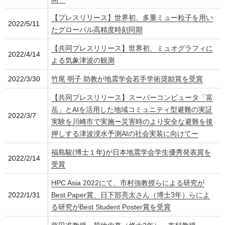
【プレスリリース】世界初、多重ミュー粒子を用い
2022/5/11
たグローバル高精度時刻同期
【共同プレスリリース】世界初、ミュオグラフィに
2022/4/14
よる気象津波の観測
2022/3/30
竹尾 明子 助教が地震学会若手学術奨励賞を受賞
【共同プレスリリース】スーパーコンピュータ「富
岳」とAIを活用した地域コミュニティ型避難の実証
2022/3/7
実験を川崎市で実施ー災害時のより安全な避難を後
押しする津波浸水予測AIの社会実装に向けてー
福島駿(博士１年)が日本地震学会学生優秀発表賞を
2022/2/14
受賞
HPC Asia 2022にて、市村強教授らによる研究が
2022/1/31
Best Paper賞、日下部亮太さん（博士3年）らによ
る研究がBest Student Poster賞を受賞