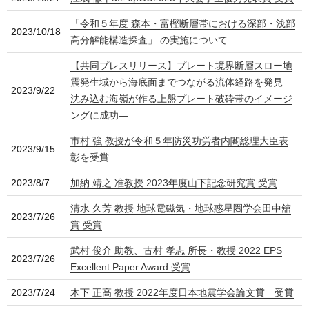
「令和５年度 森本・富樫断層帯における深部・浅部
2023/10/18
高分解能構造探査」 の実施について
【共同プレスリリース】プレート境界断層スロー地
震発生域から海底面までつながる流体経路を発見 ―
2023/9/22
沈み込む海嶺が作る上盤プレート破砕帯のイメージ
ングに成功―
市村 強 教授が令和５年防災功労者内閣総理大臣表
2023/9/15
彰を受賞
2023/8/7
加納 靖之 准教授 2023年度山下記念研究賞 受賞
清水 久芳 教授 地球電磁気・地球惑星圏学会田中舘
2023/7/26
賞 受賞
武村 俊介 助教、古村 孝志 所長・教授 2022 EPS
2023/7/26
Excellent Paper Award 受賞
2023/7/24
木下 正高 教授 2022年度日本地震学会論文賞 受賞