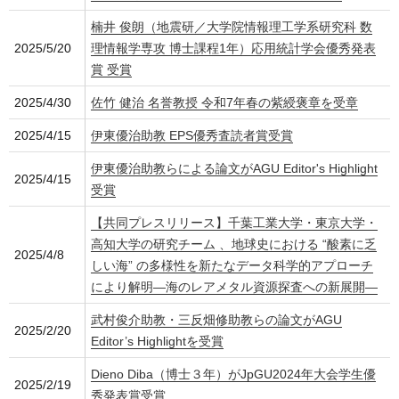
楠井 俊朗（地震研／大学院情報理工学系研究科 数
2025/5/20
理情報学専攻 博士課程1年）応用統計学会優秀発表
賞 受賞
2025/4/30
佐竹 健治 名誉教授 令和7年春の紫綬褒章を受章
2025/4/15
伊東優治助教 EPS優秀査読者賞受賞
伊東優治助教らによる論文がAGU Editor's Highlight
2025/4/15
受賞
【共同プレスリリース】千葉工業大学・東京大学・
高知大学の研究チーム 、地球史における “酸素に乏
2025/4/8
しい海” の多様性を新たなデータ科学的アプローチ
により解明―海のレアメタル資源探査への新展開―
武村俊介助教・三反畑修助教らの論文がAGU
2025/2/20
Editor’s Highlightを受賞
Dieno Diba（博士３年）がJpGU2024年大会学生優
2025/2/19
秀発表賞受賞