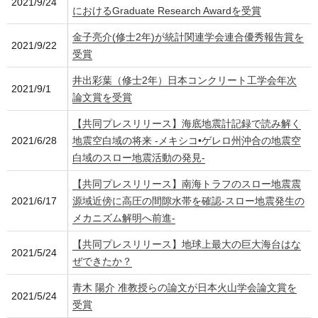
2021/9/24
におけるGraduate Research Awardを受賞
金子亮介(修士2年)が統計関連学会連合優秀報告賞を
2021/9/22
受賞
井出彩葉（修士2年）日本コンクリート工学会年次
2021/9/1
論文賞を受賞
【共同プレスリリース】海底地震計記録で読み解く
2021/6/28
地震空白域の将来 -メキシコ•ゲレロ州沖合の地震空
白域のスロー地震活動の発見-
【共同プレスリリース】南海トラフのスロー地震震
2021/6/17
源域近傍に高圧の間隙水帯を確認-スロー地震発生の
メカニズム解明へ前進-
【共同プレスリリース】地球上最大の巨大海台はな
2021/5/24
ぜできたか？
青木 陽介 准教授らの論文が日本火山学会論文賞を
2021/5/24
受賞