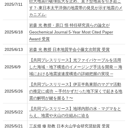
巨大地震の破壊拡大を止め、直下型地震を引き起こ
2025/7/11
す？-東日本太平洋側の地震帯の発見が示す地震のメ
カニズム-
岩森 光 教授・原口 悟 特任研究員らの論文が
2025/6/18
Geochemical Journal 5-Year Most Cited Paper
Award 受賞
2025/6/13
岩森 光 教授 日本地質学会小藤文次郎賞 受賞
【共同プレスリリース】光ファイバケーブルを活用
2025/6/9
した海域・地下構造のイメージング手法を開発 ─ 海
域における地震波速度構造の詳細把握の実現 ─
【共同プレスリリース】伊豆半島東部のマグマ活動
2025/5/26
の推定に成功 ～手付かずだった地下深くで起きる地
震の解明が鍵を握る？〜
【共同プレスリリース】地球内部の水・マグマをと
2025/5/22
らえ、地震や火山の仕組みに迫る
2025/5/21
三反畑 修 助教 日本火山学会研究奨励賞 受賞