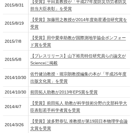
【受賞】平田直教授が「平成27年度防災功労者防災
2015/8/31
担当大臣表彰」を受賞
【受賞】加藤照之教授が2014年度衛星通信研究賞を
2015/8/19
受賞
【受賞】田中愛幸助教が国際測地学協会ボンフォー
2015/7/8
ド賞を受賞
【プレスリリース】山下裕亮特任研究員らの論文が
2015/5/8
Scienceに掲載
佐竹健治教授・堀宗朗教授編集の本が「平成25年度
2014/10/30
出版文化賞」を受賞
2014/10/30
前田拓人助教が2013年EPS賞を受賞
【受賞】前田拓人 助教が科学技術分野の文部科学大
2014/4/7
臣表彰若手科学者賞を受賞
【受賞】波多野恭弘 准教授が第19回日本物理学会論
2014/3/26
文賞を受賞