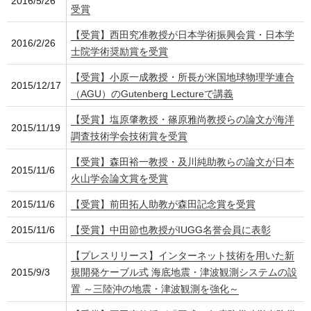
2016/5/26
受賞
【受賞】西田究准教授が日本学術振興会賞・日本学
2016/2/26
士院学術奨励賞を受賞
【受賞】小原一成教授・所長が米国地球物理学連合
2015/12/17
（AGU）のGutenberg Lectureで講義
【受賞】塩原肇教授・篠原雅尚教授らの論文が海洋
2015/11/19
調査技術学会技術賞を受賞
【受賞】森田裕一教授・及川純助教らの論文が日本
2015/11/6
火山学会論文賞を受賞
2015/11/6
【受賞】前田拓人助教が森田記念賞を受賞
2015/11/6
【受賞】中田節也教授がIUGG名誉会員に表彰
【プレスリリース】インターネット技術を用いた新
2015/9/3
規開発ケーブル式 海底地震・津波観測システムの設
置 ～三陸沖の地震・津波観測を強化～