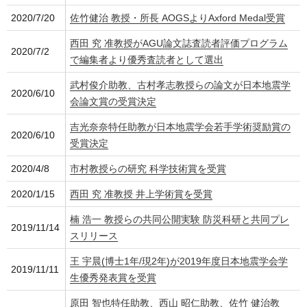
2020/7/20
佐竹健治 教授・所長 AOGSよりAxford Medal受賞
西田 究 准教授がAGU論文誌査読者評価プログラム
2020/7/2
で編集者より優秀査読者として選出
武村俊介助教、古村孝志教授らの論文が日本地震学
2020/6/10
会論文賞の受賞決定
吉光奈奈特任助教が日本地震学会若手学術奨励賞の
2020/6/10
受賞決定
2020/4/8
市村教授らの研究 科学技術賞を受賞
2020/1/15
西田 究 准教授 井上学術賞を受賞
楠 浩一 教授らの共同公開実験 防災科研と共同プレ
2019/11/14
スリリース
王 宇晨(博士1年/現2年)が2019年度日本地震学会学
2019/11/11
生優秀発表賞を受賞
原田 智也特任助教、西山 昭仁助教、佐竹 健治教