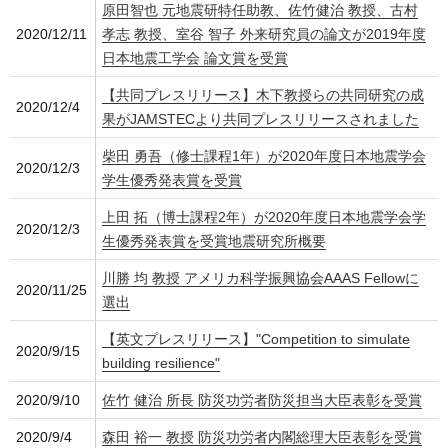
原田智也 元地震研特任助教、佐竹健治 教授、古村
2020/12/11
孝志 教授、室谷 智子 外来研究員の論文が2019年度
日本地震工学会 論文賞を受賞
【共同プレスリリース】木下教授らの共同研究の成
2020/12/4
果がJAMSTECより共同プレスリリースされました
柴田 勇吾（修士課程1年）が2020年度日本地震学会
2020/12/3
学生優秀発表賞を受賞
上田 拓（博士課程2年）が2020年度日本地震学会学
2020/12/3
生優秀発表賞を受賞地震研究所概要
川勝 均 教授 アメリカ科学振興協会AAAS Fellowに
2020/11/25
選出
【英文プレスリリース】"Competition to simulate
2020/9/15
building resilience"
2020/9/10
佐竹 健治 所長 防災功労者防災担当大臣表彰を受賞
2020/9/4
森田 裕一 教授 防災功労者内閣総理大臣表彰を受賞