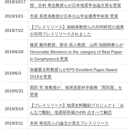
2019/10/17
授、古村 孝志教授らが日本地震学会論文賞を受賞
2019/10/1
市原 美恵准教授が日本火山学会優秀学術賞 受賞
【プレスリリース】加納准教授らの共同研究の成果
2019/7/22
が共同プレスリリースされました
篠原 雅尚教授、新谷 昌人教授、山田 知朗助教らが
2019/6/28
Honorable Mentions in the category of Best Paper
in Geophysicsを受賞
加藤愛太郎教授らがEPS Excellent Paper Award
2019/6/3
2018を受賞
西田 究 准教授が、地球惑星科学振興「西田賞」を
2019/5/31
受賞
【プレスリリース】地震史料翻刻プロジェクト「み
2019/3/19
んなで翻刻」地震研所蔵の495 点すべて解読
2019/3/11
木村 将也氏らの論文が英文プレスリリース