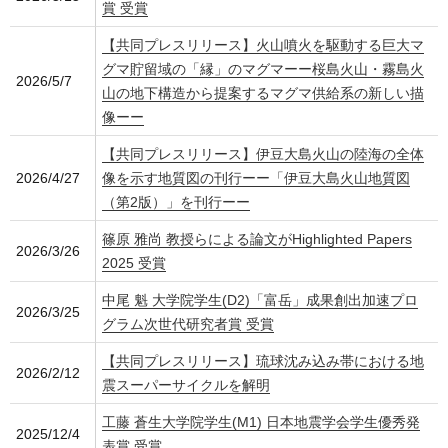
賞 受賞
【共同プレスリリース】火山噴火を駆動する巨大マ
グマ貯留域の「縁」のマグマーー桜島火山・霧島火
2026/5/7
山の地下構造から提案するマグマ供給系の新しい描
像ーー
【共同プレスリリース】伊豆大島火山の陸海の全体
2026/4/27
像を示す地質図の刊行ーー「伊豆大島火山地質図
（第2版）」を刊行ーー
篠原 雅尚 教授らによる論文がHighlighted Papers
2026/3/26
2025 受賞
中尾 魁 大学院学生(D2)「富岳」成果創出加速プロ
2026/3/25
グラム次世代研究者賞 受賞
【共同プレスリリース】琉球沈み込み帯における地
2026/2/12
震スーパーサイクルを解明
工藤 蒼生大学院学生(M1) 日本地震学会学生優秀発
2025/12/4
表賞 受賞