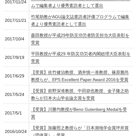
2017/11/24
ムで編集者より優秀査読者として選出
竹尾助教がAGU論文誌査読者評価プログラムで編集
2017/11/21
者より優秀査読者として選出
森田教授が平成29年防災功労者防災担当大臣表彰を
2017/10/4
受賞
平田教授が平成29 年防災功労者内閣総理大臣表彰を
2017/9/19
受賞
【受賞】佐竹健治教授、酒井慎一准教授、篠原雅尚
2017/6/29
教授らが、EPS Excellent Paper Award 2016を受賞
【受賞】前野深准教授、中田節也教授、金子隆之助
2017/5/24
教らが日本火山学会論文賞を受賞
【受賞】川勝均教授がBeno Gutenberg Medalを受
2017/5/1
賞
【受賞】加藤照之教授らが「日本測地学会賞坪井賞
2016/10/24
（団体賞）」受賞