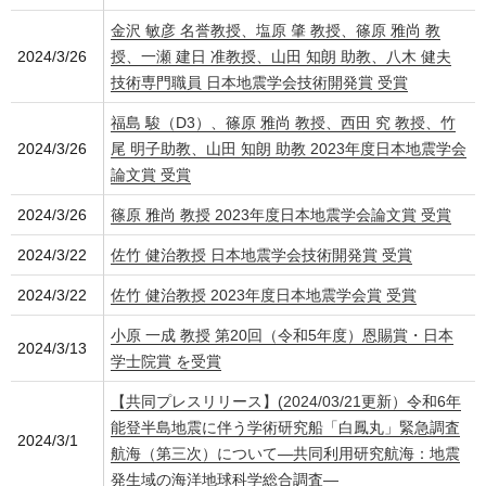
金沢 敏彦 名誉教授、塩原 肇 教授、篠原 雅尚 教
2024/3/26
授、一瀬 建日 准教授、山田 知朗 助教、八木 健夫
技術専門職員 日本地震学会技術開発賞 受賞
福島 駿（D3）、篠原 雅尚 教授、西田 究 教授、竹
2024/3/26
尾 明子助教、山田 知朗 助教 2023年度日本地震学会
論文賞 受賞
2024/3/26
篠原 雅尚 教授 2023年度日本地震学会論文賞 受賞
2024/3/22
佐竹 健治教授 日本地震学会技術開発賞 受賞
2024/3/22
佐竹 健治教授 2023年度日本地震学会賞 受賞
小原 一成 教授 第20回（令和5年度）恩賜賞・日本
2024/3/13
学士院賞 を受賞
【共同プレスリリース】(2024/03/21更新）令和6年
能登半島地震に伴う学術研究船「白鳳丸」緊急調査
2024/3/1
航海（第三次）について―共同利用研究航海：地震
発生域の海洋地球科学総合調査―