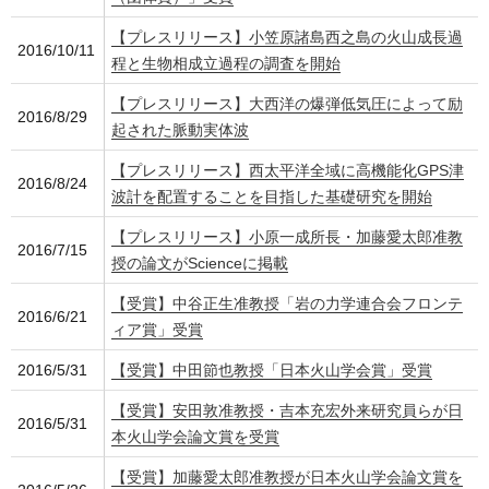
【プレスリリース】小笠原諸島西之島の火山成長過
2016/10/11
程と生物相成立過程の調査を開始
【プレスリリース】大西洋の爆弾低気圧によって励
2016/8/29
起された脈動実体波
【プレスリリース】西太平洋全域に高機能化GPS津
2016/8/24
波計を配置することを目指した基礎研究を開始
【プレスリリース】小原一成所長・加藤愛太郎准教
2016/7/15
授の論文がScienceに掲載
【受賞】中谷正生准教授「岩の力学連合会フロンテ
2016/6/21
ィア賞」受賞
2016/5/31
【受賞】中田節也教授「日本火山学会賞」受賞
【受賞】安田敦准教授・吉本充宏外来研究員らが日
2016/5/31
本火山学会論文賞を受賞
【受賞】加藤愛太郎准教授が日本火山学会論文賞を