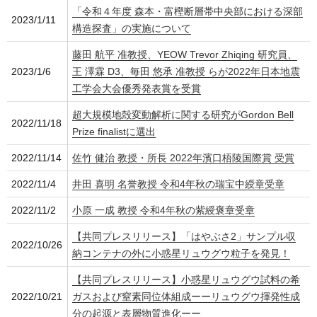
「令和４年度 森本・富樫断層帯中央部における深部
2023/1/11
構造探査」の実施について
藤田 航平 准教授、YEOW Trevor Zhiqing 研究員、
2023/1/6
王 澤霖 D3、毎田 悠承 准教授 らが2022年日本地震
工学会大会優秀発表賞を受賞
超大規模地殻変動解析に関する研究がGordon Bell
2022/11/18
Prize finalistに選出
2022/11/14
佐竹 健治 教授・所長 2022年濱口梧陵国際賞 受賞
2022/11/4
井田 喜明 名誉教授 令和4年秋の瑞宝中綬章受章
2022/11/2
小原 一成 教授 令和4年秋の紫綬褒章受章
【共同プレスリリース】「はやぶさ2」サンプル収
2022/10/26
納コンテナの外に小惑星リュウグウ粒子を発見！
【共同プレスリリース】小惑星リュウグウ試料の希
2022/10/21
ガスおよび窒素同位体組成ーーリュウグウ揮発性成
分の起源と表層物質進化ーー