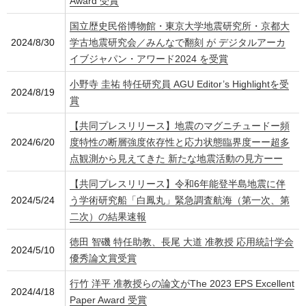
Award 受賞
国立歴史民俗博物館・東京大学地震研究所・京都大
2024/8/30
学古地震研究会／みんなで翻刻 が デジタルアーカ
イブジャパン・アワード2024 を受賞
小野寺 圭祐 特任研究員 AGU Editor’s Highlightを受
2024/8/19
賞
【共同プレスリリース】地震のマグニチュードー頻
2024/6/20
度特性の断層強度依存性と応力状態臨界度ーー超多
点観測から見えてきた 新たな地震活動の見方ーー
【共同プレスリリース】令和6年能登半島地震に伴
2024/5/24
う学術研究船「白鳳丸」緊急調査航海（第一次、第
二次）の結果速報
徳田 智磯 特任助教、長尾 大道 准教授 応用統計学会
2024/5/10
優秀論文賞受賞
行竹 洋平 准教授らの論文がThe 2023 EPS Excellent
2024/4/18
Paper Award 受賞