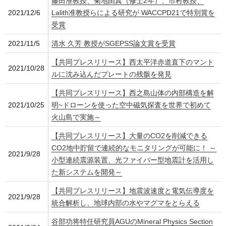
藤田准教授、菊地由真（修士2年）、市村教授、
2021/12/6
Lalith准教授らによる研究が WACCPD21で特別賞を
受賞
2021/11/5
清水 久芳 教授がSGEPSS論文賞を受賞
【共同プレスリリース】西太平洋赤道直下のマント
2021/10/28
ルに沈み込んだプレートの残骸を発見
【共同プレスリリース】西之島山体の内部構造を解
2021/10/25
明~ドローンを使った空中磁気探査を世界で初めて
火山島で実施～
【共同プレスリリース】大量のCO2を削減できる
CO2地中貯留で連続的なモニタリングが可能に！ ～
2021/9/28
小型連続震源装置、光ファイバー型地震計を活用し
た新システムを開発～
【共同プレスリリース】地震波速度と電気伝導度を
2021/9/28
統合解析し、地球内部の水やマグマをとらえる
谷部功将特任研究員AGUのMineral Physics Section