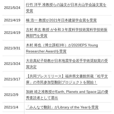
行竹 洋平 准教授らの論文が日本火山学会論文賞を
2021/5/24
受賞
2021/4/19
楠 浩一 教授が2021年日本建築学会賞を受賞
古村 孝志 教授 が令和３年度科学技術賞科学技術振
2021/4/19
興部門を受賞
木村 将也（博士課程3年）が2020EPS Young
2021/3/31
Researcher Awardを受賞
大谷真紀子助教が日本地震学会若手学術奨励賞の受
2021/3/24
賞決定
【共同プレスリリース】福井県文書館所蔵「松平文
2021/3/17
庫」の市民参加型翻刻プロジェクトを開始！
加納 靖之准教授がEarth, Planets and Space 誌の優
2021/2/9
秀査読者として選出
2021/1/4
「みんなで翻刻」がLibrary of the Yearを受賞