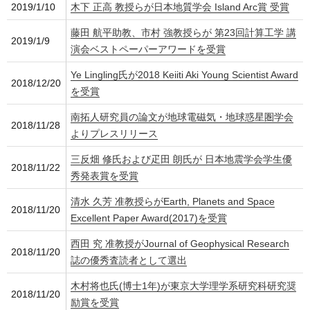
2019/1/10
木下 正高 教授らが日本地質学会 Island Arc賞 受賞
藤田 航平助教、市村 強教授らが 第23回計算工学 講
2019/1/9
演会ベストペーパーアワードを受賞
Ye Lingling氏が2018 Keiiti Aki Young Scientist Award
2018/12/20
を受賞
南拓人研究員の論文が地球電磁気・地球惑星圏学会
2018/11/28
よりプレスリリース
三反畑 修氏および疋田 朗氏が 日本地震学会学生優
2018/11/22
秀発表賞を受賞
清水 久芳 准教授らがEarth, Planets and Space
2018/11/20
Excellent Paper Award(2017)を受賞
西田 究 准教授がJournal of Geophysical Research
2018/11/20
誌の優秀査読者として選出
木村将也氏(博士1年)が東京大学理学系研究科研究奨
2018/11/20
励賞を受賞