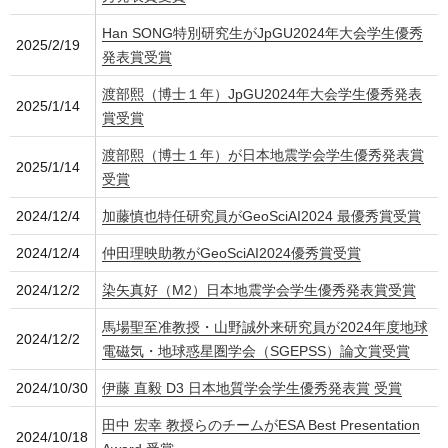
Han SONG特別研究生がJpGU2024年大会学生優秀
2025/2/19
発表賞受賞
渡部熙（博士１年）JpGU2024年大会学生優秀発表
2025/1/14
賞受賞
渡部熙（博士１年）が日本地震学会学生優秀発表賞
2025/1/14
受賞
2024/12/4
加藤慎也特任研究員がGeoSciAI2024 最優秀賞受賞
2024/12/4
仲田理映助教がGeoSciAI2024優秀賞受賞
2024/12/2
染矢真好（M2）日本地震学会学生優秀発表賞受賞
馬場聖至准教授・山野誠外来研究員が2024年度地球
2024/12/2
電磁気・地球惑星圏学会（SGEPSS）論文賞受賞
2024/10/30
伊藤 直毅 D3 日本地質学会学生優秀発表賞 受賞
田中 宏幸 教授らのチームがESA Best Presentation
2024/10/18