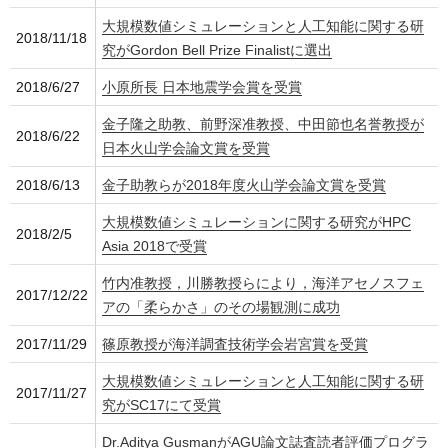
大規模数値シミュレーションと人工知能に関する研
2018/11/18
究がGordon Bell Prize Finalistに選出
2018/6/27
小原所長 日本地震学会賞を受賞
金子隆之助教、前野深准教授、中田節也名誉教授が
2018/6/22
日本火山学会論文賞を受賞
2018/6/13
金子助教らが2018年度火山学会論文賞を受賞
大規模数値シミュレーションに関する研究がHPC
2018/2/5
Asia 2018で受賞
竹内准教授，川勝教授らにより，海洋アセノスフェ
2017/12/22
アの「柔らかさ」のその場観測に成功
2017/11/29
篠原教授が海洋調査技術学会岩宮賞を受賞
大規模数値シミュレーションと人工知能に関する研
2017/11/27
究がSC17にて受賞
Dr.Aditya GusmanがAGU論文誌査読者評価プログラ