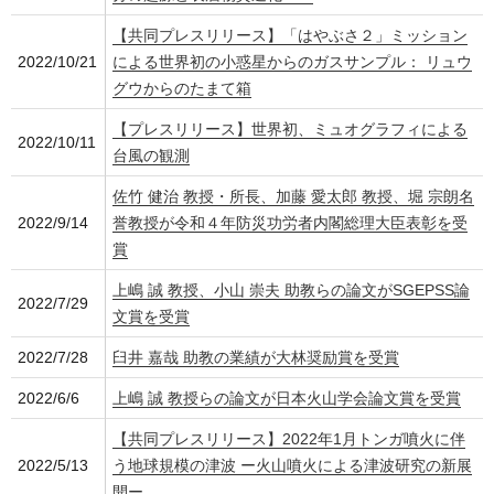
【共同プレスリリース】「はやぶさ２」ミッション
2022/10/21
による世界初の小惑星からのガスサンプル： リュウ
グウからのたまて箱
【プレスリリース】世界初、ミュオグラフィによる
2022/10/11
台風の観測
佐竹 健治 教授・所長、加藤 愛太郎 教授、堀 宗朗名
2022/9/14
誉教授が令和４年防災功労者内閣総理大臣表彰を受
賞
上嶋 誠 教授、小山 崇夫 助教らの論文がSGEPSS論
2022/7/29
文賞を受賞
2022/7/28
臼井 嘉哉 助教の業績が大林奨励賞を受賞
2022/6/6
上嶋 誠 教授らの論文が日本火山学会論文賞を受賞
【共同プレスリリース】2022年1月トンガ噴火に伴
2022/5/13
う地球規模の津波 ー火山噴火による津波研究の新展
開ー