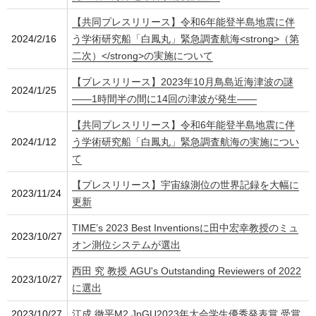
【共同プレスリリース】令和6年能登半島地震に伴
2024/2/16
う学術研究船「白鳳丸」緊急調査航海<strong>（第
二次）</strong>の実施について
【プレスリリース】2023年10月鳥島近海津波の謎
2024/1/25
――1時間半の間に14回の津波が発生――
【共同プレスリリース】令和6年能登半島地震に伴
2024/1/12
う学術研究船「白鳳丸」緊急調査航海の実施につい
て
【プレスリリース】宇宙線測位の世界記録を大幅に
2023/11/24
更新
TIME’s 2023 Best Inventionsに田中宏幸教授のミュ
2023/10/27
オン測位システムが選出
西田 究 教授 AGU's Outstanding Reviewers of 2022
2023/10/27
に選出
2023/10/27
江成 徹平M2 JpGU2023年大会学生優秀発表賞 受賞