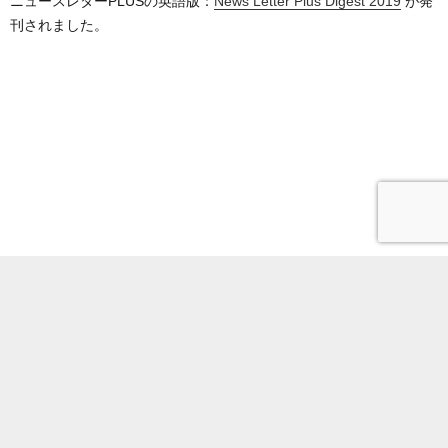
ニュースレターPLUSの英語版：
News Letter Plus Digest 2019
が発
刊されました。
電話番号
サイトポリシー
所内限定
Youtube
アクセス
〒113-0032 東京
© 2021 Earthquake Research Institute,The University of Tokyo. All Rights Reserved.
都文京区弥生1-1-1