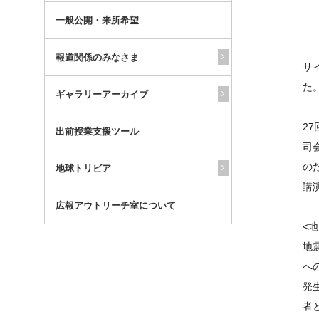
一般公開・来所希望
報道関係のみなさま
サ
た
ギャラリーアーカイブ
2
出前授業支援ツール
司
の
地球トリビア
講
広報アウトリーチ室について
<
地
へ
発
者