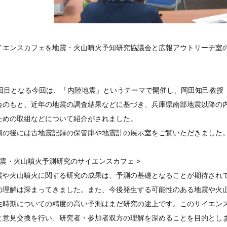
イエンスカフェを地震・火山噴火予知研究協議会と広報アウトリーチ室の共
。
7回目となる今回は、「内陸地震」というテーマで開催し、岡田知己教授
会のもと、近年の地震の調査結果などに基づき、兵庫県南部地震以降の
ための取組などについて紹介がされました。
演の後には古地震記録の保管庫や地震計の展示室をご覧いただきました
地震・火山噴火予測研究のサイエンスカフェ >
震や火山噴火に関する研究の成果は、予測の基礎となることが期待され
の理解は深まってきました。また、今後発生する可能性のある地震や火
生時期についての精度の高い予測はまだ研究の途上です。このサイエン
と意見交換を行い、研究者・参加者双方の理解を深めることを目的とし