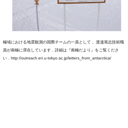
極域における地震観測の国際チームの一員として， 渡邉篤志技術職
員が南極に滞在しています．詳細は『南極だより』をご覧くださ
い．http://outreach.eri.u-tokyo.ac.jp/letters_from_antarctica/