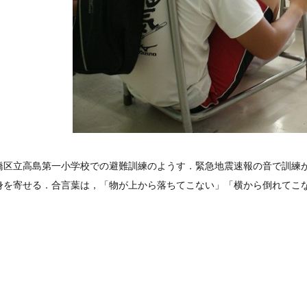
橋区立高島第一小学校での避難訓練のようす．緊急地震速報の音で訓練
身を寄せる．合言葉は，「物が上から落ちてこない」「横から倒れてこ