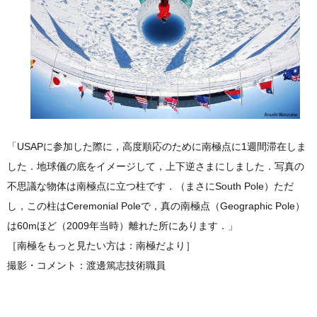
「USAPに参加した際に，高度順応のために南極点に1週間滞在しま
した．地球儀の底をイメージして，上下逆さまにしました．写真の
不思議な物体は南極点に立つ柱です．（まさにSouth Pole）ただ
し，この柱はCeremonial Poleで，真の南極点（Geographic Pole）
は60mほど（2009年当時）離れた所にあります．」
［南極をもっと見たい方は：南極だより］
撮影・コメント：渡邊篤志技術職員