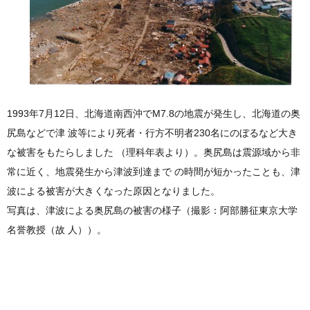
1993年7月12日、北海道南西沖でM7.8の地震が発生し、北海道の奥
尻島などで津 波等により死者・行方不明者230名にのぼるなど大き
な被害をもたらしました （理科年表より）。奥尻島は震源域から非
常に近く、地震発生から津波到達まで の時間が短かったことも、津
波による被害が大きくなった原因となりました。
写真は、津波による奥尻島の被害の様子（撮影：阿部勝征東京大学
名誉教授（故 人））。