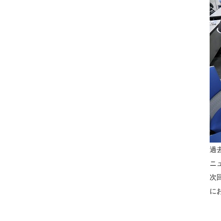
過
ニ
次
に