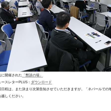
去に開催された
「懇談の場」
ュースレターPLUS：
ダウンロード
回日程は、また決まり次第告知させていただきますが、「ネパールでの
お越しください。