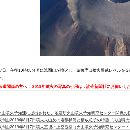
月7日、午後10時08分頃に浅間山が噴火し、気象庁は噴火警戒レベルを
す。
 報道関係の方へ： 2019年噴火の写真の引用は，読売新聞社にお伺いく
火山噴火予知連に提出された、地震研火山噴火予知研究センター関係の観
浅間山2019年8月7日噴火火山灰の堆積状況と構成粒子の特徴（火山噴
浅間山2019年8月7日噴火直後の上空観察（火山噴火予知研究センター：