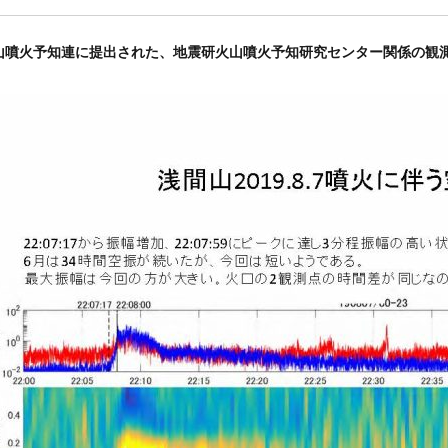
山噴火予知連に提出された、地震研火山噴火予知研究センター関係の観測