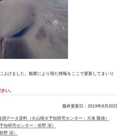
３に上げました。観察により得た情報をここで更新してまいり
ださい。
最終更新日：2019年8月20日
測データ資料（火山噴火予知研究センター：大湊 隆雄）
火予知研究センター：前野 深）
前野 深）