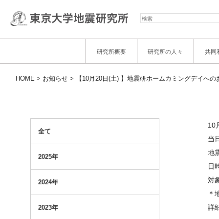
検
索
研究所概要
研究所の人々
共同
HOME
お知らせ
【10月20日(土) 】地震研ホームカミングデイへの
1
全て
当
地
2025年
日時
対
2024年
＊
詳細
2023年