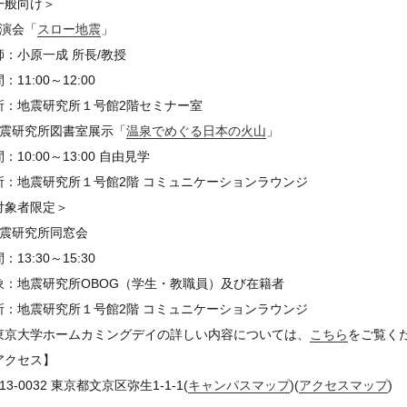
一般向け＞
講演会「
スロー地震
」
師：小原一成 所長/教授
：11:00～12:00
所：地震研究所１号館2階セミナー室
地震研究所図書室展示「
温泉でめぐる日本の火山
」
：10:00～13:00 自由見学
所：地震研究所１号館2階 コミュニケーションラウンジ
対象者限定＞
地震研究所同窓会
：13:30～15:30
象：地震研究所OBOG（学生・教職員）及び在籍者
所：地震研究所１号館2階 コミュニケーションラウンジ
東京大学ホームカミングデイの詳しい内容については、
こちら
をご覧く
アクセス】
13-0032 東京都文京区弥生1-1-1(
キャンパスマップ
)(
アクセスマップ
)