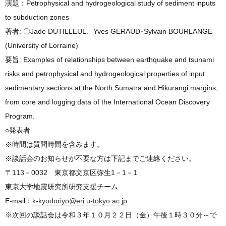
演題：Petrophysical and hydrogeological study of sediment inputs
to subduction zones
著者: 〇Jade DUTILLEUL、Yves GERAUD･Sylvain BOURLANGE
(University of Lorraine)
要旨: Examples of relationships between earthquake and tsunami
risks and petrophysical and hydrogeological properties of input
sedimentary sections at the North Sumatra and Hikurangi margins,
from core and logging data of the International Ocean Discovery
Program.
○発表者
※時間は質問時間を含みます。
※談話会のお知らせが不要な方は下記までご連絡ください。
〒113－0032 東京都文京区弥生1－1－1
東京大学地震研究所研究支援チーム
E-mail：
k-kyodoriyo@eri.u-tokyo.ac.jp
※次回の談話会は令和３年１０月２２日（金）午後１時３０分～で