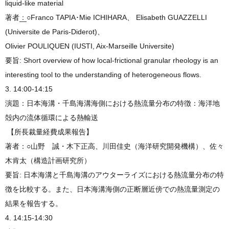
liquid-like material
著者
：
○Franco TAPIA･Mie ICHIHARA、 Elisabeth GUAZZELLI
(Universite de Paris-Diderot)、
Olivier POULIQUEN (IUSTI, Aix-Marseille Universite)
要旨: Short overview of how local-frictional granular rheology is an
interesting tool to the understanding of heterogeneous flows.
3. 14:00-14:15
演題：日本海溝・千島海溝海側における熱流量分布の特徴：海洋地
殻内の流体循環による熱輸送
【所長裁量経費成果報告】
著者：○山野 誠・木下正高、川田佳史（海洋研究開発機構）、佐々
木肯太（構造計画研究所）
要旨: 日本海溝と千島海溝のアウターライズにおける熱流量分布の特
徴を比較する。また、日本海溝海側の正断層近傍での熱流量測定の
結果を報告する。
4. 14:15-14:30