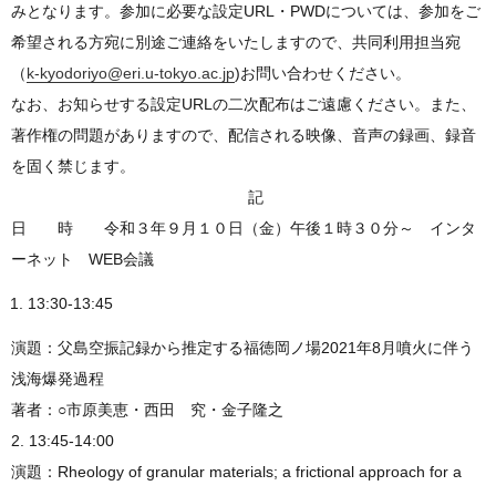
みとなります。参加に必要な設定URL・PWDについては、参加をご
希望される方宛に別途ご連絡をいたしますので、共同利用担当宛
（
k-kyodoriyo@eri.u-tokyo.ac.jp
)お問い合わせください。
なお、お知らせする設定URLの二次配布はご遠慮ください。また、
著作権の問題がありますので、配信される映像、音声の録画、録音
を固く禁じます。
記
日 時 令和３年９月１０日（金）午後１時３０分～ インタ
ーネット WEB会議
13:30-13:45
演題：父島空振記録から推定する福徳岡ノ場2021年8月噴火に伴う
浅海爆発過程
著者：○市原美恵・西田 究・金子隆之
2. 13:45-14:00
演題：Rheology of granular materials; a frictional approach for a