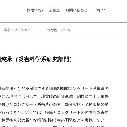
採用情報
図書室
お問い合わせ
English
広報・アウトリーチ
刊行物・データ
毎田悠承（災害科学系研究部門）
継続使用性などを保護できる損傷制御型コンクリート系構造の
物に合理的に活用して，地震時の応答低減，靭性能向上，損傷
り付けたコンクリート系構造の部材・部分架構・全体架構の構
を行ってきた。近年では，鉄筋とコンクリートの付着を除去す
，柱梁接合部の新たな損傷制御技術の開発なども実施してい