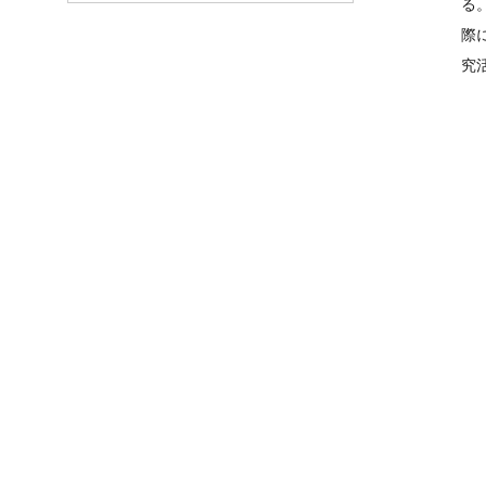
る
際
究