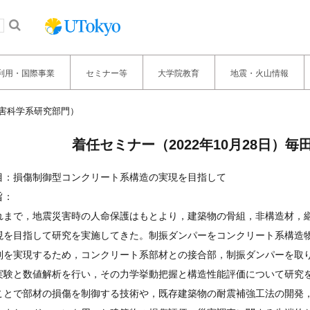
利用・国際事業
セミナー等
大学院教育
地震・火山情報
災害科学系研究部門）
着任セミナー（2022年10月28日）
目：損傷制御型コンクリート系構造の実現を目指して
旨：
れまで，地震災害時の人命保護はもとより，建築物の骨組，非構造材，
現を目指して研究を実施してきた。制振ダンパーをコンクリート系構造
制を実現するため，コンクリート系部材との接合部，制振ダンパーを取
実験と数値解析を行い，その力学挙動把握と構造性能評価について研究
ことで部材の損傷を制御する技術や，既存建築物の耐震補強工法の開発