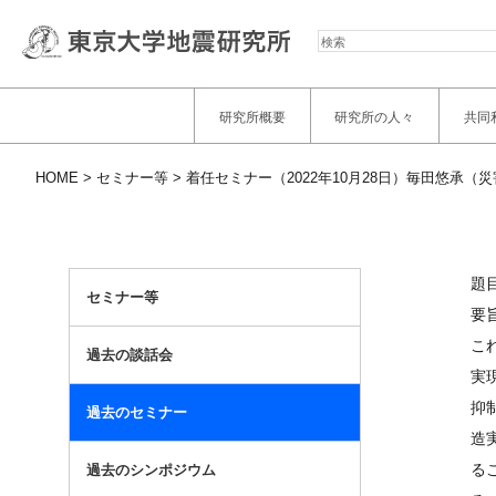
検
索
研究所概要
研究所の人々
共同
HOME
セミナー等
着任セミナー（2022年10月28日）毎田悠承（
題
セミナー等
要
こ
過去の談話会
実
抑
過去のセミナー
造
る
過去のシンポジウム