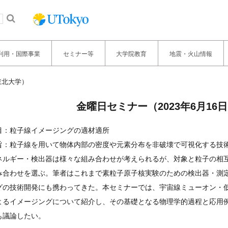
利用・国際事業
セミナー等
大学院教育
地震・火山情報
東北大学）
金曜日セミナー（2023年6月1
目：粒子線イメージングの適材適所
旨：粒子線を用いて物体内部の密度や元素分布を非破壊で可視化する技
ネルギー・検出器は様々な組み合わせが考えられるが、対象と粒子の相
み合わせを選ぶ。筆者はこれまで素粒子原子核実験のための検出器・測
グの技術開発にも携わってきた。本セミナーでは、宇宙線ミューオン・低速
よるイメージングについて紹介し、その基礎となる物理学的過程と応用
も議論したい。