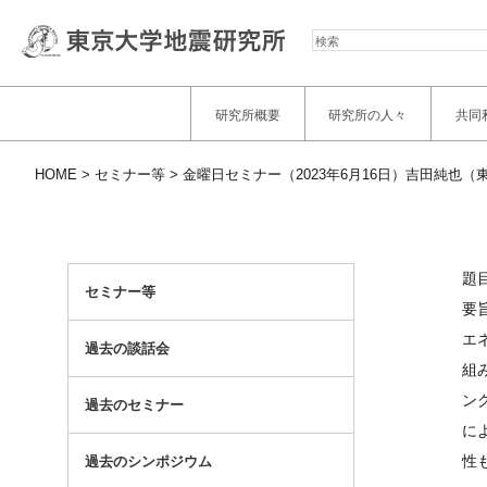
検
索
研究所概要
研究所の人々
共同
HOME
セミナー等
金曜日セミナー（2023年6月16日）吉田純也（
題
セミナー等
要
エ
過去の談話会
組
ン
過去のセミナー
に
性
過去のシンポジウム