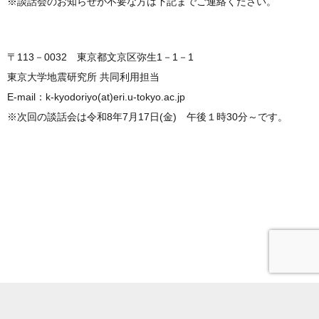
※談話会のお知らせが不要な方は下記までご連絡ください。
〒113－0032 東京都文京区弥生1－1－1
東京大学地震研究所 共同利用担当
E-mail：k-kyodoriyo(at)eri.u-tokyo.ac.jp
※次回の談話会は令和8年7月17日(金) 午後１時30分～です。