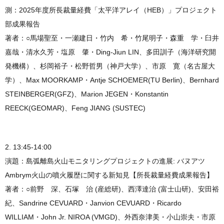
測：2025年度所長裁量経費「太平洋アレイ（HEB）」プロジェクト
部成果報告
著者：○馬場聖至・一瀬建日・竹内 希・竹尾明子・森重 学・臼井
嘉哉・清水久芳・塩原 肇・Ding-Jiun LIN、多田訓子（海洋研究開
発機構）、杉岡裕子・松野哲男（神戸大学）、市原 寛（名古屋大
学）、Max MOORKAMP・Antje SCHOEMER(TU Berlin)、Bernhard
STEINBERGER(GFZ)、Marion JEGEN・Konstantin
REECK(GEOMAR)、Feng JIANG (SUSTEC)
2. 13:45-14:00
演題：島弧離島火山モニタリングプロジェクトの進展: バヌアツ
Ambrym火山の噴火履歴に関する新知見【所長裁量経費成果報告】
著者：○前野 深、石塚 治 (産総研)、西澤達治 (富士山研)、安田裕
紀、Sandrine CEVUARD・Janvion CEVUARD・Ricardo
WILLIAM・John Jr. NIROA (VMGD)、外西奈津美・小山崇夫・市原