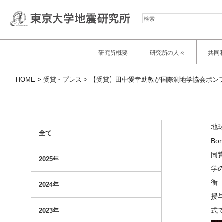
検
索
研究所概要
研究所の人々
共同
HOME
受賞・プレス
【受賞】田中愛幸助教が国際測地学協会ボン
地
全て
Bo
同
2025年
学
衡
2024年
授
式
2023年