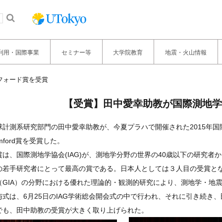
利用・国際事業
セミナー等
大学院教育
地震・火山情報
フォード賞を受賞
【受賞】田中愛幸助教が国際測地学
球計測系研究部門の田中愛幸助教が、今夏プラハで開催された2015年国際
mford賞を受賞した。
賞は、国際測地学協会(IAG)が、測地学分野の世界の40歳以下の研究
の若手研究者にとって最高の賞である。日本人としては３人目の受賞と
（GIA）の分野における優れた理論的・観測的研究により、測地学・地
与式は、6月25日のIAG学術総会開会式の中で行われ、それに引き続き
でも、田中助教の受賞が大きく取り上げられた。