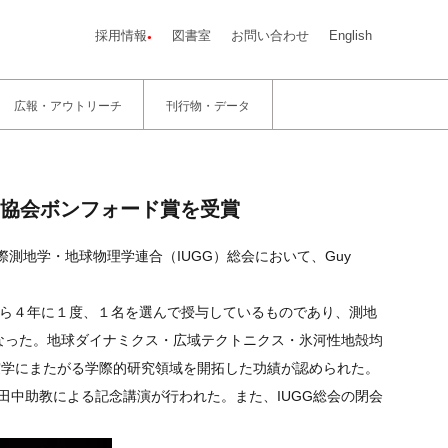
採用情報
図書室
お問い合わせ
English
広報・アウトリーチ
刊行物・データ
協会ボンフォード賞を受賞
測地学・地球物理学連合（IUGG）総会において、Guy
者から４年に１度、１名を選んで授与しているものであり、測地
なった。地球ダイナミクス・広域テクトニクス・氷河性地殻均
震学にまたがる学際的研究領域を開拓した功績が認められた。
、田中助教による記念講演が行われた。また、IUGG総会の閉会