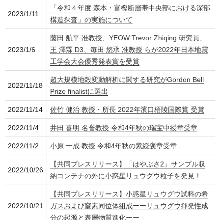
「令和４年度 森本・富樫断層帯中央部における深部
2023/1/11
構造探査」の実施について
藤田 航平 准教授、YEOW Trevor Zhiqing 研究員、
2023/1/6
王 澤霖 D3、毎田 悠承 准教授 らが2022年日本地震
工学会大会優秀発表賞を受賞
超大規模地殻変動解析に関する研究がGordon Bell
2022/11/18
Prize finalistに選出
2022/11/14
佐竹 健治 教授・所長 2022年濱口梧陵国際賞 受賞
2022/11/4
井田 喜明 名誉教授 令和4年秋の瑞宝中綬章受章
2022/11/2
小原 一成 教授 令和4年秋の紫綬褒章受章
【共同プレスリリース】「はやぶさ2」サンプル収
2022/10/26
納コンテナの外に小惑星リュウグウ粒子を発見！
【共同プレスリリース】小惑星リュウグウ試料の希
2022/10/21
ガスおよび窒素同位体組成ーーリュウグウ揮発性成
分の起源と表層物質進化ーー