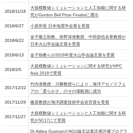
大規模数値シミュレーションと人工知能に関する研
2018/11/18
究がGordon Bell Prize Finalistに選出
2018/6/27
小原所長 日本地震学会賞を受賞
金子隆之助教、前野深准教授、中田節也名誉教授が
2018/6/22
日本火山学会論文賞を受賞
2018/6/13
金子助教らが2018年度火山学会論文賞を受賞
大規模数値シミュレーションに関する研究がHPC
2018/2/5
Asia 2018で受賞
竹内准教授，川勝教授らにより，海洋アセノスフェ
2017/12/22
アの「柔らかさ」のその場観測に成功
2017/11/29
篠原教授が海洋調査技術学会岩宮賞を受賞
大規模数値シミュレーションと人工知能に関する研
2017/11/27
究がSC17にて受賞
Dr.Aditya GusmanがAGU論文誌査読者評価プログラ