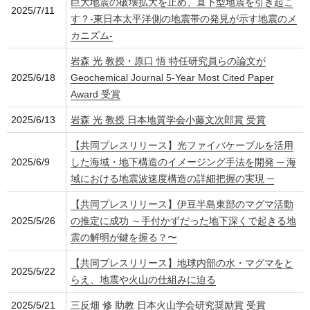
巨大地震の破壊拡大を止め、直下型地震を引き起こ
2025/7/11
す？-東日本太平洋側の地震帯の発見が示す地震のメ
カニズム-
岩森 光 教授・原口 悟 特任研究員らの論文が
2025/6/18
Geochemical Journal 5-Year Most Cited Paper
Award 受賞
2025/6/13
岩森 光 教授 日本地質学会小藤文次郎賞 受賞
【共同プレスリリース】光ファイバケーブルを活用
2025/6/9
した海域・地下構造のイメージング手法を開発 ─ 海
域における地震波速度構造の詳細把握の実現 ─
【共同プレスリリース】伊豆半島東部のマグマ活動
2025/5/26
の推定に成功 ～手付かずだった地下深くで起きる地
震の解明が鍵を握る？〜
【共同プレスリリース】地球内部の水・マグマをと
2025/5/22
らえ、地震や火山の仕組みに迫る
2025/5/21
三反畑 修 助教 日本火山学会研究奨励賞 受賞