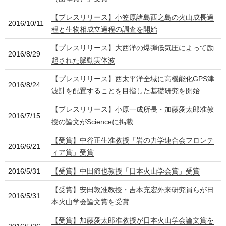
【プレスリリース】小笠原諸島西之島の火山成長過
2016/10/11
程と生物相成立過程の調査を開始
【プレスリリース】大西洋の爆弾低気圧によって励
2016/8/29
起された脈動実体波
【プレスリリース】西太平洋全域に高機能化GPS津
2016/8/24
波計を配置することを目指した基礎研究を開始
【プレスリリース】小原一成所長・加藤愛太郎准教
2016/7/15
授の論文がScienceに掲載
【受賞】中谷正生准教授「岩の力学連合会フロンテ
2016/6/21
ィア賞」受賞
2016/5/31
【受賞】中田節也教授「日本火山学会賞」受賞
【受賞】安田敦准教授・吉本充宏外来研究員らが日
2016/5/31
本火山学会論文賞を受賞
【受賞】加藤愛太郎准教授が日本火山学会論文賞を