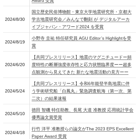
Award 受賞
国立歴史民俗博物館・東京大学地震研究所・京都大
2024/8/30
学古地震研究会／みんなで翻刻 が デジタルアーカ
イブジャパン・アワード2024 を受賞
小野寺 圭祐 特任研究員 AGU Editor’s Highlightを受
2024/8/19
賞
【共同プレスリリース】地震のマグニチュードー頻
2024/6/20
度特性の断層強度依存性と応力状態臨界度ーー超多
点観測から見えてきた 新たな地震活動の見方ーー
【共同プレスリリース】令和6年能登半島地震に伴
2024/5/24
う学術研究船「白鳳丸」緊急調査航海（第一次、第
二次）の結果速報
徳田 智磯 特任助教、長尾 大道 准教授 応用統計学会
2024/5/10
優秀論文賞受賞
行竹 洋平 准教授らの論文がThe 2023 EPS Excellent
2024/4/18
Paper Award 受賞