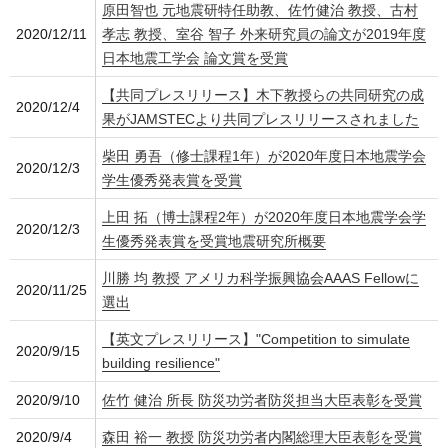
原田智也 元地震研特任助教、佐竹健治 教授、古村
2020/12/11
孝志 教授、室谷 智子 外来研究員の論文が2019年度
日本地震工学会 論文賞を受賞
【共同プレスリリース】木下教授らの共同研究の成
2020/12/4
果がJAMSTECより共同プレスリリースされました
柴田 勇吾（修士課程1年）が2020年度日本地震学会
2020/12/3
学生優秀発表賞を受賞
上田 拓（博士課程2年）が2020年度日本地震学会学
2020/12/3
生優秀発表賞を受賞地震研究所概要
川勝 均 教授 アメリカ科学振興協会AAAS Fellowに
2020/11/25
選出
【英文プレスリリース】"Competition to simulate
2020/9/15
building resilience"
2020/9/10
佐竹 健治 所長 防災功労者防災担当大臣表彰を受賞
2020/9/4
森田 裕一 教授 防災功労者内閣総理大臣表彰を受賞