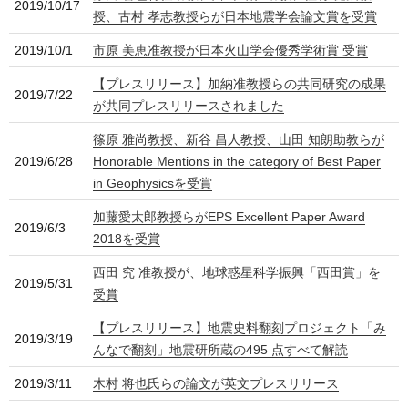
2019/10/17
授、古村 孝志教授らが日本地震学会論文賞を受賞
2019/10/1
市原 美恵准教授が日本火山学会優秀学術賞 受賞
【プレスリリース】加納准教授らの共同研究の成果
2019/7/22
が共同プレスリリースされました
篠原 雅尚教授、新谷 昌人教授、山田 知朗助教らが
2019/6/28
Honorable Mentions in the category of Best Paper
in Geophysicsを受賞
加藤愛太郎教授らがEPS Excellent Paper Award
2019/6/3
2018を受賞
西田 究 准教授が、地球惑星科学振興「西田賞」を
2019/5/31
受賞
【プレスリリース】地震史料翻刻プロジェクト「み
2019/3/19
んなで翻刻」地震研所蔵の495 点すべて解読
2019/3/11
木村 将也氏らの論文が英文プレスリリース