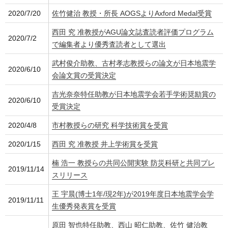
2020/7/20
佐竹健治 教授・所長 AOGSよりAxford Medal受賞
西田 究 准教授がAGU論文誌査読者評価プログラム
2020/7/2
で編集者より優秀査読者として選出
武村俊介助教、古村孝志教授らの論文が日本地震学
2020/6/10
会論文賞の受賞決定
吉光奈奈特任助教が日本地震学会若手学術奨励賞の
2020/6/10
受賞決定
2020/4/8
市村教授らの研究 科学技術賞を受賞
2020/1/15
西田 究 准教授 井上学術賞を受賞
楠 浩一 教授らの共同公開実験 防災科研と共同プレ
2019/11/14
スリリース
王 宇晨(博士1年/現2年)が2019年度日本地震学会学
2019/11/11
生優秀発表賞を受賞
原田 智也特任助教、西山 昭仁助教、佐竹 健治教