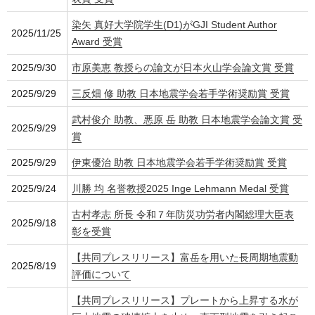
染矢 真好大学院学生(D1)がGJI Student Author
2025/11/25
Award 受賞
2025/9/30
市原美恵 教授らの論文が日本火山学会論文賞 受賞
2025/9/29
三反畑 修 助教 日本地震学会若手学術奨励賞 受賞
武村俊介 助教、悪原 岳 助教 日本地震学会論文賞 受
2025/9/29
賞
2025/9/29
伊東優治 助教 日本地震学会若手学術奨励賞 受賞
2025/9/24
川勝 均 名誉教授2025 Inge Lehmann Medal 受賞
古村孝志 所長 令和７年防災功労者内閣総理大臣表
2025/9/18
彰を受賞
【共同プレスリリース】富岳を用いた長周期地震動
2025/8/19
評価について
【共同プレスリリース】プレートから上昇する水が