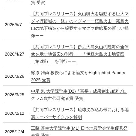
賞 受賞
【共同プレスリリース】火山噴火を駆動する巨大マ
グマ貯留域の「縁」のマグマーー桜島火山・霧島火
2026/5/7
山の地下構造から提案するマグマ供給系の新しい描
像ーー
【共同プレスリリース】伊豆大島火山の陸海の全体
2026/4/27
像を示す地質図の刊行ーー「伊豆大島火山地質図
（第2版）」を刊行ーー
篠原 雅尚 教授らによる論文がHighlighted Papers
2026/3/26
2025 受賞
中尾 魁 大学院学生(D2)「富岳」成果創出加速プロ
2026/3/25
グラム次世代研究者賞 受賞
【共同プレスリリース】琉球沈み込み帯における地
2026/2/12
震スーパーサイクルを解明
工藤 蒼生大学院学生(M1) 日本地震学会学生優秀発
2025/12/4
表賞 受賞