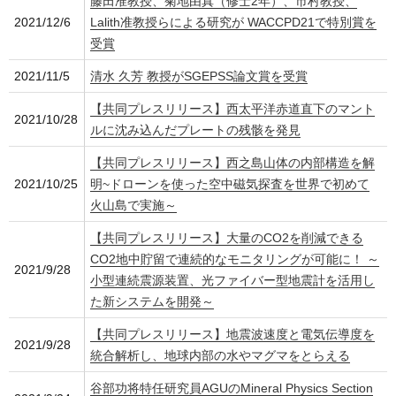
藤田准教授、菊地由真（修士2年）、市村教授、
2021/12/6
Lalith准教授らによる研究が WACCPD21で特別賞を
受賞
2021/11/5
清水 久芳 教授がSGEPSS論文賞を受賞
【共同プレスリリース】西太平洋赤道直下のマント
2021/10/28
ルに沈み込んだプレートの残骸を発見
【共同プレスリリース】西之島山体の内部構造を解
2021/10/25
明~ドローンを使った空中磁気探査を世界で初めて
火山島で実施～
【共同プレスリリース】大量のCO2を削減できる
CO2地中貯留で連続的なモニタリングが可能に！ ～
2021/9/28
小型連続震源装置、光ファイバー型地震計を活用し
た新システムを開発～
【共同プレスリリース】地震波速度と電気伝導度を
2021/9/28
統合解析し、地球内部の水やマグマをとらえる
谷部功将特任研究員AGUのMineral Physics Section