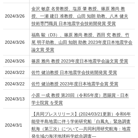
金沢 敏彦 名誉教授、塩原 肇 教授、篠原 雅尚 教
2024/3/26
授、一瀬 建日 准教授、山田 知朗 助教、八木 健夫
技術専門職員 日本地震学会技術開発賞 受賞
福島 駿（D3）、篠原 雅尚 教授、西田 究 教授、竹
2024/3/26
尾 明子助教、山田 知朗 助教 2023年度日本地震学会
論文賞 受賞
2024/3/26
篠原 雅尚 教授 2023年度日本地震学会論文賞 受賞
2024/3/22
佐竹 健治教授 日本地震学会技術開発賞 受賞
2024/3/22
佐竹 健治教授 2023年度日本地震学会賞 受賞
小原 一成 教授 第20回（令和5年度）恩賜賞・日本
2024/3/13
学士院賞 を受賞
【共同プレスリリース】(2024/03/21更新）令和6年
能登半島地震に伴う学術研究船「白鳳丸」緊急調査
2024/3/1
航海（第三次）について―共同利用研究航海：地震
発生域の海洋地球科学総合調査―