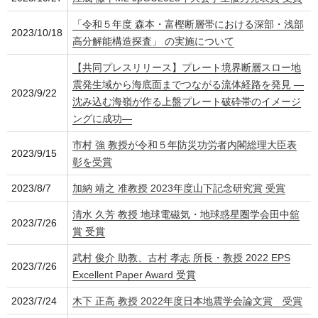
「令和５年度 森本・富樫断層帯における深部・浅部
2023/10/18
高分解能構造探査」 の実施について
【共同プレスリリース】プレート境界断層スロー地
震発生域から海底面までつながる流体経路を発見 ―
2023/9/22
沈み込む海嶺が作る上盤プレート破砕帯のイメージ
ングに成功―
市村 強 教授が令和５年防災功労者内閣総理大臣表
2023/9/15
彰を受賞
2023/8/7
加納 靖之 准教授 2023年度山下記念研究賞 受賞
清水 久芳 教授 地球電磁気・地球惑星圏学会田中舘
2023/7/26
賞 受賞
武村 俊介 助教、古村 孝志 所長・教授 2022 EPS
2023/7/26
Excellent Paper Award 受賞
2023/7/24
木下 正高 教授 2022年度日本地震学会論文賞 受賞