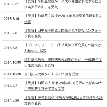
【受賞】平田直教授が「平成27年度防災功労者防災
2015/8/31
担当大臣表彰」を受賞
【受賞】加藤照之教授が2014年度衛星通信研究賞を
2015/8/19
受賞
【受賞】田中愛幸助教が国際測地学協会ボンフォー
2015/7/8
ド賞を受賞
【プレスリリース】山下裕亮特任研究員らの論文が
2015/5/8
Scienceに掲載
佐竹健治教授・堀宗朗教授編集の本が「平成25年度
2014/10/30
出版文化賞」を受賞
2014/10/30
前田拓人助教が2013年EPS賞を受賞
【受賞】前田拓人 助教が科学技術分野の文部科学大
2014/4/7
臣表彰若手科学者賞を受賞
【受賞】波多野恭弘 准教授が第19回日本物理学会論
2014/3/26
文賞を受賞