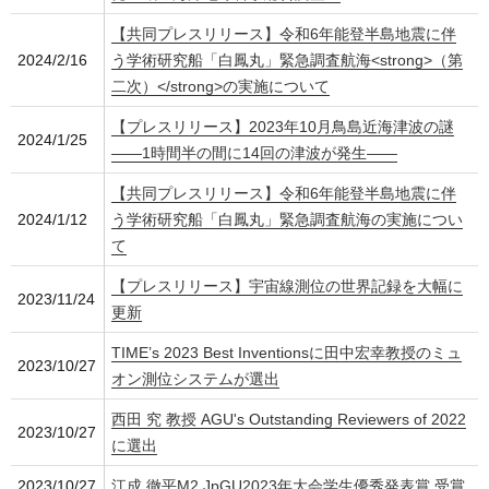
【共同プレスリリース】令和6年能登半島地震に伴
2024/2/16
う学術研究船「白鳳丸」緊急調査航海<strong>（第
二次）</strong>の実施について
【プレスリリース】2023年10月鳥島近海津波の謎
2024/1/25
――1時間半の間に14回の津波が発生――
【共同プレスリリース】令和6年能登半島地震に伴
2024/1/12
う学術研究船「白鳳丸」緊急調査航海の実施につい
て
【プレスリリース】宇宙線測位の世界記録を大幅に
2023/11/24
更新
TIME’s 2023 Best Inventionsに田中宏幸教授のミュ
2023/10/27
オン測位システムが選出
西田 究 教授 AGU's Outstanding Reviewers of 2022
2023/10/27
に選出
2023/10/27
江成 徹平M2 JpGU2023年大会学生優秀発表賞 受賞