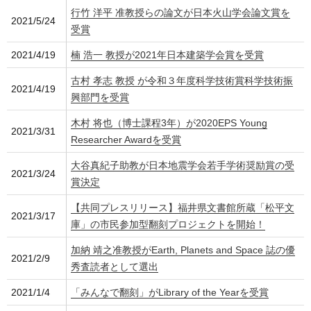
行竹 洋平 准教授らの論文が日本火山学会論文賞を
2021/5/24
受賞
2021/4/19
楠 浩一 教授が2021年日本建築学会賞を受賞
古村 孝志 教授 が令和３年度科学技術賞科学技術振
2021/4/19
興部門を受賞
木村 将也（博士課程3年）が2020EPS Young
2021/3/31
Researcher Awardを受賞
大谷真紀子助教が日本地震学会若手学術奨励賞の受
2021/3/24
賞決定
【共同プレスリリース】福井県文書館所蔵「松平文
2021/3/17
庫」の市民参加型翻刻プロジェクトを開始！
加納 靖之准教授がEarth, Planets and Space 誌の優
2021/2/9
秀査読者として選出
2021/1/4
「みんなで翻刻」がLibrary of the Yearを受賞