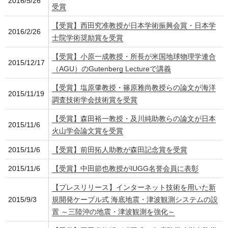
2016/5/26
受賞
【受賞】西田究准教授が日本学術振興会賞・日本学
2016/2/26
士院学術奨励賞を受賞
【受賞】小原一成教授・所長が米国地球物理学連合
2015/12/17
（AGU）のGutenberg Lectureで講義
【受賞】塩原肇教授・篠原雅尚教授らの論文が海洋
2015/11/19
調査技術学会技術賞を受賞
【受賞】森田裕一教授・及川純助教らの論文が日本
2015/11/6
火山学会論文賞を受賞
2015/11/6
【受賞】前田拓人助教が森田記念賞を受賞
2015/11/6
【受賞】中田節也教授がIUGG名誉会員に表彰
【プレスリリース】インターネット技術を用いた新
2015/9/3
規開発ケーブル式 海底地震・津波観測システムの設
置 ～三陸沖の地震・津波観測を強化～