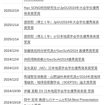
Han SONG特別研究生がJpGU2024年大会学生優秀
2025/2/19
発表賞受賞
渡部熙（博士１年）JpGU2024年大会学生優秀発表
2025/1/14
賞受賞
渡部熙（博士１年）が日本地震学会学生優秀発表賞
2025/1/14
受賞
2024/12/4
加藤慎也特任研究員がGeoSciAI2024 最優秀賞受賞
2024/12/4
仲田理映助教がGeoSciAI2024優秀賞受賞
2024/12/2
染矢真好（M2）日本地震学会学生優秀発表賞受賞
馬場聖至准教授・山野誠外来研究員が2024年度地球
2024/12/2
電磁気・地球惑星圏学会（SGEPSS）論文賞受賞
2024/10/30
伊藤 直毅 D3 日本地質学会学生優秀発表賞 受賞
田中 宏幸 教授らのチームがESA Best Presentation
2024/10/18