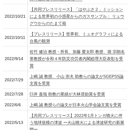
【共同プレスリリース】「はやぶさ２」ミッション
2022/10/21
による世界初の小惑星からのガスサンプル： リュウ
グウからのたまて箱
【プレスリリース】世界初、ミュオグラフィによる
2022/10/11
台風の観測
佐竹 健治 教授・所長、加藤 愛太郎 教授、堀 宗朗名
2022/9/14
誉教授が令和４年防災功労者内閣総理大臣表彰を受
賞
上嶋 誠 教授、小山 崇夫 助教らの論文がSGEPSS論
2022/7/29
文賞を受賞
2022/7/28
臼井 嘉哉 助教の業績が大林奨励賞を受賞
2022/6/6
上嶋 誠 教授らの論文が日本火山学会論文賞を受賞
【共同プレスリリース】2022年1月トンガ噴火に伴
2022/5/13
う地球規模の津波 ー火山噴火による津波研究の新展
開ー