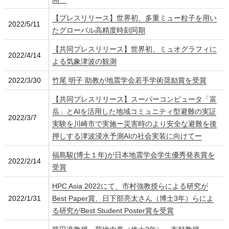
【プレスリリース】世界初、多重ミュー粒子を用い
2022/5/11
たグローバル高精度時刻同期
【共同プレスリリース】世界初、ミュオグラフィに
2022/4/14
よる気象津波の観測
2022/3/30
竹尾 明子 助教が地震学会若手学術奨励賞を受賞
【共同プレスリリース】スーパーコンピュータ「富
岳」とAIを活用した地域コミュニティ型避難の実証
2022/3/7
実験を川崎市で実施ー災害時のより安全な避難を後
押しする津波浸水予測AIの社会実装に向けてー
福島駿(博士１年)が日本地震学会学生優秀発表賞を
2022/2/14
受賞
HPC Asia 2022にて、市村強教授らによる研究が
2022/1/31
Best Paper賞、日下部亮太さん（博士3年）らによ
る研究がBest Student Poster賞を受賞