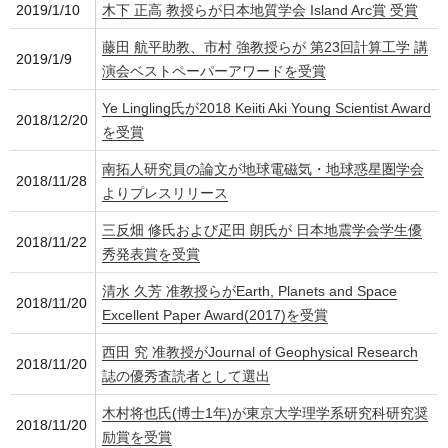
2019/1/10
木下 正高 教授らが日本地質学会 Island Arc賞 受賞
藤田 航平助教、市村 強教授らが 第23回計算工学 講
2019/1/9
演会ベストペーパーアワードを受賞
Ye Lingling氏が2018 Keiiti Aki Young Scientist Award
2018/12/20
を受賞
南拓人研究員の論文が地球電磁気・地球惑星圏学会
2018/11/28
よりプレスリリース
三反畑 修氏および疋田 朗氏が 日本地震学会学生優
2018/11/22
秀発表賞を受賞
清水 久芳 准教授らがEarth, Planets and Space
2018/11/20
Excellent Paper Award(2017)を受賞
西田 究 准教授がJournal of Geophysical Research
2018/11/20
誌の優秀査読者として選出
木村将也氏(博士1年)が東京大学理学系研究科研究奨
2018/11/20
励賞を受賞