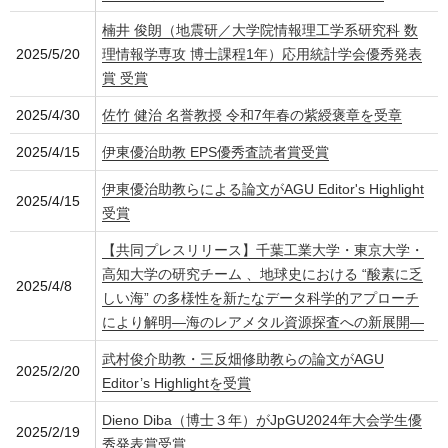
楠井 俊朗（地震研／大学院情報理工学系研究科 数
2025/5/20
理情報学専攻 博士課程1年）応用統計学会優秀発表
賞 受賞
2025/4/30
佐竹 健治 名誉教授 令和7年春の紫綬褒章を受章
2025/4/15
伊東優治助教 EPS優秀査読者賞受賞
伊東優治助教らによる論文がAGU Editor's Highlight
2025/4/15
受賞
【共同プレスリリース】千葉工業大学・東京大学・
高知大学の研究チーム 、地球史における “酸素に乏
2025/4/8
しい海” の多様性を新たなデータ科学的アプローチ
により解明―海のレアメタル資源探査への新展開―
武村俊介助教・三反畑修助教らの論文がAGU
2025/2/20
Editor’s Highlightを受賞
Dieno Diba（博士３年）がJpGU2024年大会学生優
2025/2/19
秀発表賞受賞