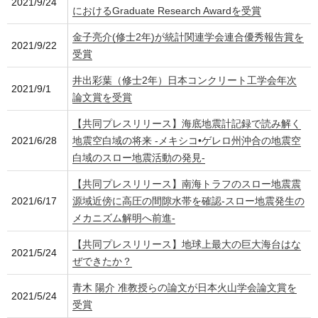
2021/9/24
におけるGraduate Research Awardを受賞
金子亮介(修士2年)が統計関連学会連合優秀報告賞を
2021/9/22
受賞
井出彩葉（修士2年）日本コンクリート工学会年次
2021/9/1
論文賞を受賞
【共同プレスリリース】海底地震計記録で読み解く
2021/6/28
地震空白域の将来 -メキシコ•ゲレロ州沖合の地震空
白域のスロー地震活動の発見-
【共同プレスリリース】南海トラフのスロー地震震
2021/6/17
源域近傍に高圧の間隙水帯を確認-スロー地震発生の
メカニズム解明へ前進-
【共同プレスリリース】地球上最大の巨大海台はな
2021/5/24
ぜできたか？
青木 陽介 准教授らの論文が日本火山学会論文賞を
2021/5/24
受賞