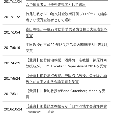
2017/11/24
ムで編集者より優秀査読者として選出
竹尾助教がAGU論文誌査読者評価プログラムで編集
2017/11/21
者より優秀査読者として選出
森田教授が平成29年防災功労者防災担当大臣表彰を
2017/10/4
受賞
平田教授が平成29 年防災功労者内閣総理大臣表彰を
2017/9/19
受賞
【受賞】佐竹健治教授、酒井慎一准教授、篠原雅尚
2017/6/29
教授らが、EPS Excellent Paper Award 2016を受賞
【受賞】前野深准教授、中田節也教授、金子隆之助
2017/5/24
教らが日本火山学会論文賞を受賞
【受賞】川勝均教授がBeno Gutenberg Medalを受
2017/5/1
賞
【受賞】加藤照之教授らが「日本測地学会賞坪井賞
2016/10/24
（団体賞）」受賞