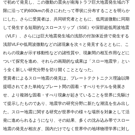
で初めて発見し、この微動の震央が南海トラフ巨大地震発生域の下
限に沿って約600kmの長さにわたって帯状に分布することを明らか
にした。さらに受賞者は、共同研究者とともに、低周波微動に同期
して発生する短期的なスロースリップ（SSE）や深部超低周波地震
（VLF）、さらには巨大地震発生域の浅部の付加体近傍で発生する
浅部VLFや低周波微動などの諸現象を次々と発見するとともに、こ
れらの現象が示す移動性などの諸性質や、現象間の相互作用などに
ついて探究を進め、それらの画期的な成果は「スロー地震学」とい
う全く新しい研究分野を切り開くこととなった。
受賞者によるスロー地震の発見は、プレートテクトニクス理論以降
提唱されてきた単純なプレート間の固着・すべりモデルを発展さ
せ、より複雑な固着・すべり現象が起きていることを世界に先駆け
て提示したものであり、地震学の研究分野に新たな潮流を生み出し
た。スロー地震に関する研究が世界中の様々な場所を対象として活
発に進められるようになり、その結果、多くの沈み込み帯でスロー
地震の発見が相次ぎ、国内だけでなく世界中の地球物理学界に対し