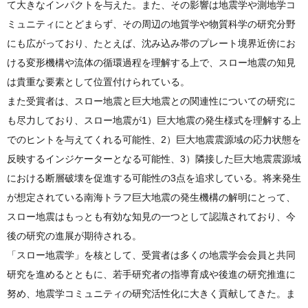
て大きなインパクトを与えた。また、その影響は地震学や測地学コ
ミュニティにとどまらず、その周辺の地質学や物質科学の研究分野
にも広がっており、たとえば、沈み込み帯のプレート境界近傍にお
ける変形機構や流体の循環過程を理解する上で、スロー地震の知見
は貴重な要素として位置付けられている。
また受賞者は、スロー地震と巨大地震との関連性についての研究に
も尽力しており、スロー地震が1）巨大地震の発生様式を理解する上
でのヒントを与えてくれる可能性、2）巨大地震震源域の応力状態を
反映するインジケーターとなる可能性、3）隣接した巨大地震震源域
における断層破壊を促進する可能性の3点を追求している。将来発生
が想定されている南海トラフ巨大地震の発生機構の解明にとって、
スロー地震はもっとも有効な知見の一つとして認識されており、今
後の研究の進展が期待される。
「スロー地震学」を核として、受賞者は多くの地震学会会員と共同
研究を進めるとともに、若手研究者の指導育成や後進の研究推進に
努め、地震学コミュニティの研究活性化に大きく貢献してきた。ま