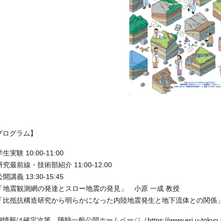
プログラム】
学生実験 10:00-11:00
研究最前線・技術部紹介 11:00-12:00
公開講義 13:30-15:45
「地震観測網の発達とスロー地震の発見」 小原 一成 教授
「比抵抗構造研究から明らかになった内陸地震発生と地下流体との関係」
細情報は確定次第、随時
一般公開ホームページ
（https://www.eri.u-