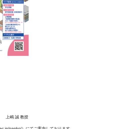
 上嶋 誠 教授
tokyo.ac.jp/panko/）にてご案内しております。