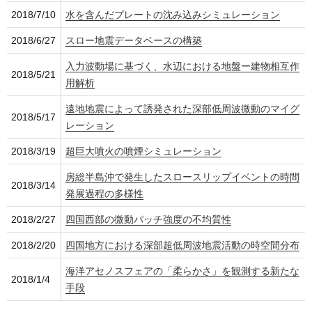
2018/7/10
水を含んだプレートの沈み込みシミュレーション
2018/6/27
スロー地震データベースの構築
入力波動場に基づく、水辺における地盤ー建物相互作
2018/5/21
用解析
遠地地震によって誘発された深部低周波微動のマイグ
2018/5/17
レーション
2018/3/19
超巨大噴火の噴煙シミュレーション
房総半島沖で発生したスロースリップイベントの時間
2018/3/14
発展過程の多様性
2018/2/27
四国西部の微動パッチ強度の不均質性
2018/2/20
四国地方における深部超低周波地震活動の時空間分布
海洋アセノスフェアの「柔らかさ」を観測する新たな
2018/1/4
手段