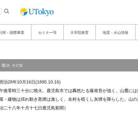
利用・国際事業
セミナー等
大学院教育
地震・火山情報
噴火 その8
明治28年10月16日(1895.10.16)
午後零時三十分に噴火。鹿児島市では轟然たる爆発音が強く、山麓には
屋・建物は揺れ動き黒煙は激しく、全村を暗くし灰煙を降らした。山の
治二十八年十月十七日鹿児島新聞］