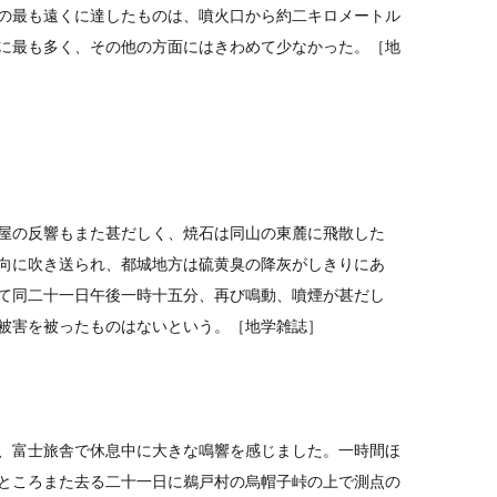
の最も遠くに達したものは、噴火口から約二キロメートル
に最も多く、その他の方面にはきわめて少なかった。［地
屋の反響もまた甚だしく、焼石は同山の東麓に飛散した
向に吹き送られ、都城地方は硫黄臭の降灰がしきりにあ
て同二十一日午後一時十五分、再び鳴動、噴煙が甚だし
被害を被ったものはないという。［地学雑誌］
、富士旅舎で休息中に大きな鳴響を感じました。一時間ほ
ところまた去る二十一日に鵜戸村の烏帽子峠の上で測点の