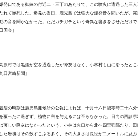
爆発口である御鉢の付近二・三丁のあたりで、この噴火に遭遇した三人
たれて惨死した。爆発の当日、鹿児島では強大な爆発音を聞いたが、霧
動の音を聞かなかった。ただガチガチという奇異な響きをさせただけで
日国会］
高原村では黒煙が空を通過したが降灰はなく、小林村も山に沿ったとこ
九日宮崎新聞］
破裂の時刻は鹿児島測候所の公報によれば、十月十六日後零時二十六分
を覆ったに過ぎず、植物に害を与えるには至らなかった。日向の西諸県
は著しい降灰はなかったという。小林は火口から北へ四里強隔たり、田
した岩塊はその数すこぶる多く、その大きさは長径が二メートルに及ぶ