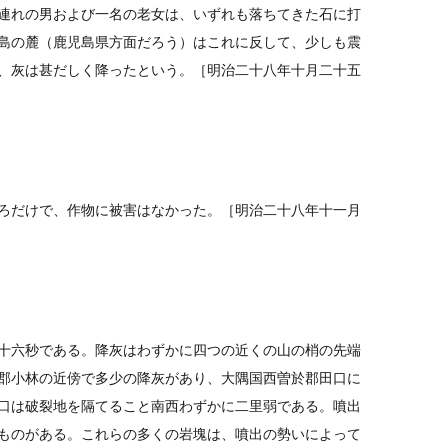
連れの男および一名の老女は、いずれも落ちてきた石に打
島の麓（鹿児島県方面だろう）はこれに反して、少しも震
、灰は甚だしく降ったという。［明治二十八年十月二十五
ろだけで、作物に被害はなかった。［明治二十八年十一月
十六秒である。降灰はわずかに四つの近くの山の梢の先端
郡小林の近傍で多少の降灰があり、大隅国西曽於郡田口に
口は破裂地を隔てること南西わずかに二里弱である。噴出
ものがある。これらの多くの岩塊は、噴出の勢いによって