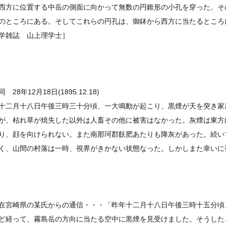
西方に位置する中岳の側面に向かって無数の円錐形の小孔を穿った。そ
のところにある。そしてこれらの円孔は、御鉢から西方に当たるところ
学雑誌 山上理学士］
同 28年12月18日(1895.12.18)
十二月十八日午後三時三十分頃、一大鳴動が起こり、黒煙が天を突き家
が、枯れ草が焼失した以外は人畜その他に被害はなかった。灰煙は東方
り、顔を向けられない。また南那珂郡飫肥あたりも降灰があった。続い
く、山間の村落は一時、視界がきかない状態なった。しかしまた幸いに
在宮崎県の某氏からの通信・・・「昨年十二月十八日午後三時十五分頃
ど経って、霧島岳の方向に当たる空中に黒煙を見受けました。そうした