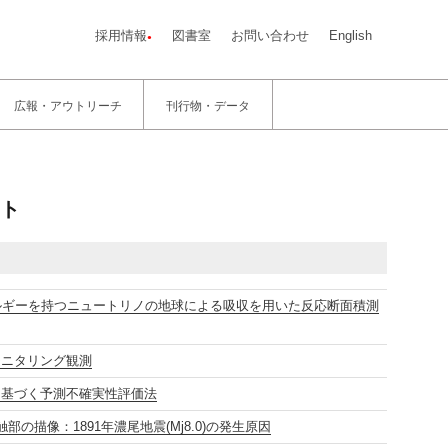
採用情報
図書室
お問い合わせ
English
広報・アウトリーチ
刊行物・データ
ト
のエネルギーを持つニュートリノの地球による吸収を用いた反応断面積測
モニタリング観測
に基づく予測不確実性評価法
描像：1891年濃尾地震(Mj8.0)の発生原因