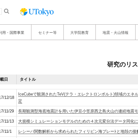
利用・国際事業
セミナー等
大学院教育
地震・火山情報
研究のリス
載日
タイトル
IceCubeで観測されたTeV(テラ・エレクトロンボルト)領域
17/12/18
定
17/11/29
長期観測型海底地震計を用いた伊豆小笠原西之島火山の連続地震
17/11/13
大規模シミュレーションモデルのための４次元変分法データ同化
17/11/1
レシーバ関数解析から求められたフィリピン海プレーﾄと地殻の接触部の