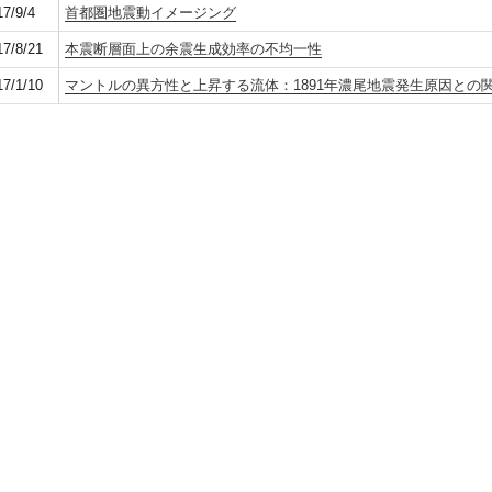
17/9/4
首都圏地震動イメージング
17/8/21
本震断層面上の余震生成効率の不均一性
17/1/10
マントルの異方性と上昇する流体：1891年濃尾地震発生原因との