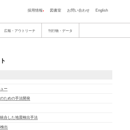
採用情報
図書室
お問い合わせ
English
広報・アウトリーチ
刊行物・データ
ト
ビュー
価のための手法開発
を統合した地震検出手法
の検出