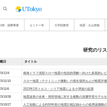
利用・国際事業
セミナー等
大学院教育
地震・火山情報
研究のリス
載日
タイトル
23/12/4
南海トラフ浅部スロー地震の包括的理解へ向けた多面的レ
23/11/10
スロー地震（テクトニック微動）の発生場所および精度評
23/11/6
2023年2月トルコ・シリア地震による小津波の起源
23/10/30
地震波形の全体・局所領域に対する複数の深層学習モデル
23/10/27
人工知能による約50年前の地震計紙記録からの低周波微動