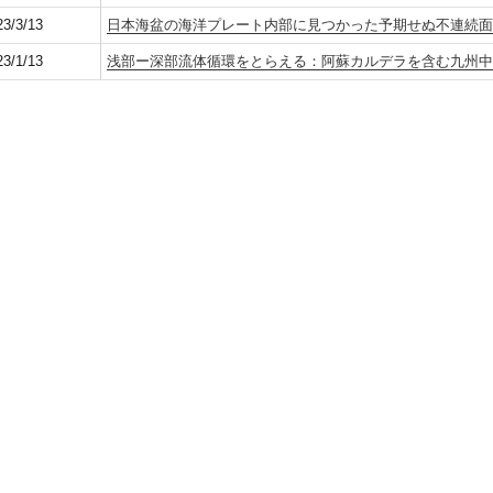
23/3/13
日本海盆の海洋プレート内部に見つかった予期せぬ不連続
23/1/13
浅部ー深部流体循環をとらえる：阿蘇カルデラを含む九州