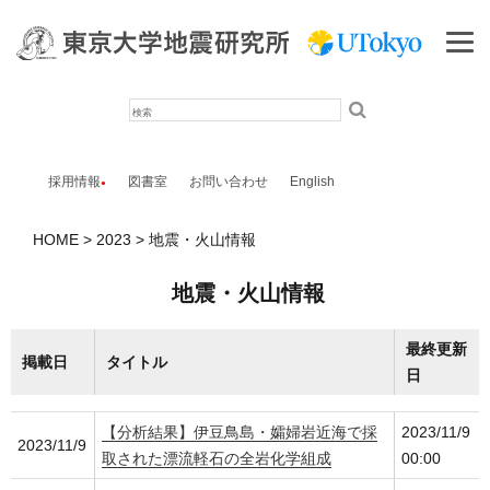
検
索
採用情報
図書室
お問い合わせ
English
HOME
2023
地震・火山情報
地震・火山情報
最終更新
掲載日
タイトル
日
【分析結果】伊豆鳥島・孀婦岩近海で採
2023/11/9
2023/11/9
取された漂流軽石の全岩化学組成
00:00