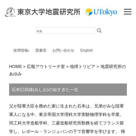
検
索
採用情報
図書室
お問い合わせ
English
HOME
広報アウトリーチ室
地球トリビア
地震研究所の
あゆみ
石本巳四雄(みしお)の短すぎた一生
父が陸軍大臣を務めた家に生まれた石本は、兄弟がみな陸軍
軍人になる中、東京帝国大学理科大学実験物理学科を卒業。
同工科大学造船学科、三菱造船研究所勤務を経てフランス留
学し、レポール・ランジュバンの下で音響学を学びます。 帰