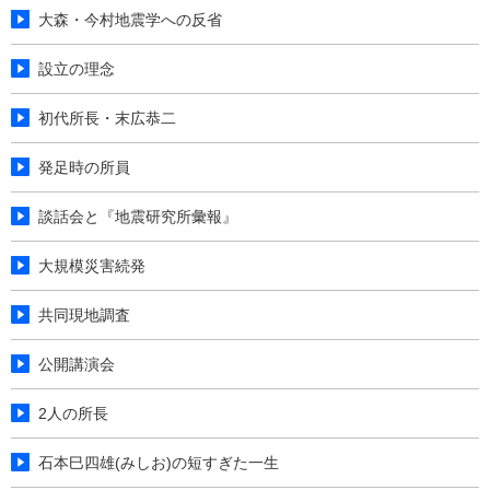
大森・今村地震学への反省
設立の理念
初代所長・末広恭二
発足時の所員
談話会と『地震研究所彙報』
大規模災害続発
共同現地調査
公開講演会
2人の所長
石本巳四雄(みしお)の短すぎた一生