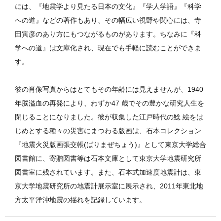
には、『地震学より見たる日本の文化』『学人学語』『科学
への道』などの著作もあり、その幅広い視野や関心には、寺
田寅彦のあり方にもつながるものがあります。ちなみに『科
学への道』は文庫化され、現在でも手軽に読むことができま
す。
彼の肖像写真からはとてもその年齢には見えませんが、1940
年脳溢血の再発により、わずか47 歳でその豊かな研究人生を
閉じることになりました。彼が収集した江戸時代の鯰 絵をは
じめとする種々の災害にまつわる版画は、石本コレクション
『地震火災版画張交帳(ばりまぜちょう)』として東京大学総合
図書館に、寄贈図書等は石本文庫として東京大学地震研究所
図書室に残されています。また、石本式加速度地震計は、東
京大学地震研究所の地震計展示室に展示され、2011年東北地
方太平洋沖地震の揺れを記録しています。