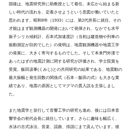
国後は、地震研究所に助教授として着任。末広から始まる新
しい時代の流れを、定着させようという意図が働いていたと
思われます。昭和8年（1933）には、第2代所長に就任。その
才能はまず観測機器の開発において発揮され、なかでも水平
振子シリカ傾斜計、石本式加速度計（当初は建造物や列車の
振動測定が目的でした）の発明は、地震観測機器や地震工学
の発展に、大きく寄与するものでした。そして本来門外漢で
あったはずの地震計測に関する研究が評価され、学士院賞を
受賞。飯田汲事(くみじ)との共同研究の結果である、地震動の
最大振幅と発生回数の関係式（石本－飯田の式）も大きな業
績であり、地震の原因としてマグマの貫入説を主張しまし
た。
また地震学と並行して音響工学の研究も進め、後には日本音
響学会の初代会長に就任しています。さらに趣味も幅広く、
水泳の古式泳法、音楽、謡曲、俳諧にまで及んでいます。彼