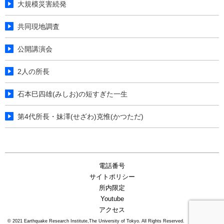
大規模災害続発
共同現地調査
公開講演会
2人の所長
石本巳四雄(みしお)の短すぎた一生
第4代所長・妹澤(せざわ)克惟(かつただ)
電話番号
サイトポリシー
所内限定
Youtube
アクセス
〒113-0032
© 2021 Earthquake Research Institute,The University of Tokyo. All Rights Reserved.