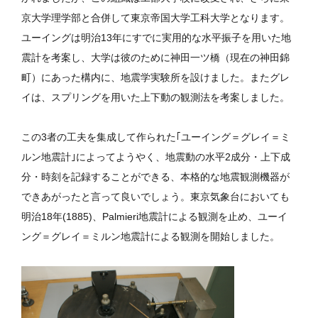
京大学理学部と合併して東京帝国大学工科大学となります。
ユーイングは明治13年にすでに実用的な水平振子を用いた地
震計を考案し、大学は彼のために神田一ツ橋（現在の神田錦
町）にあった構内に、地震学実験所を設けました。またグレ
イは、スプリングを用いた上下動の観測法を考案しました。
この3者の工夫を集成して作られた｢ユーイング＝グレイ＝ミ
ルン地震計｣によってようやく、地震動の水平2成分・上下成
分・時刻を記録することができる、本格的な地震観測機器が
できあがったと言って良いでしょう。東京気象台においても
明治18年(1885)、Palmieri地震計による観測を止め、ユーイ
ング＝グレイ＝ミルン地震計による観測を開始しました。