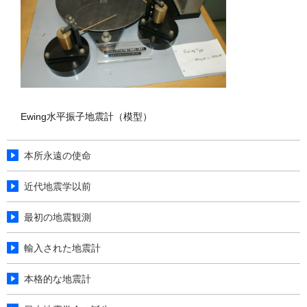
Ewing水平振子地震計（模型）
本所永遠の使命
近代地震学以前
最初の地震観測
輸入された地震計
本格的な地震計